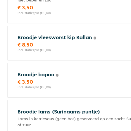
Met peper en zuur
€ 3,50
incl. statiegeld (€ 0,00)
Broodje vleesworst kip Kallan
€ 8,50
incl. statiegeld (€ 0,00)
Broodje bapao
€ 3,50
incl. statiegeld (€ 0,00)
Broodje lams (Surinaams puntje)
Lams in kerriesaus (geen bot) geserveerd op een zacht S
of zuur