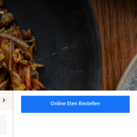
ON
tgerechten
Indiase rijstgerechten
Philauw
Snacks
Online Eten Bestellen