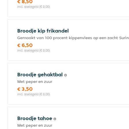
€ 8,50
incl. statiegeld (€ 0,00)
Broodje kip frikandel
Gemaakt van 100 procent kippenvlees op een zacht Suri
€ 6,50
incl. statiegeld (€ 0,00)
Broodje gehaktbal
Met peper en zuur
€ 3,50
incl. statiegeld (€ 0,00)
Broodje tahoe
Met peper en zuur