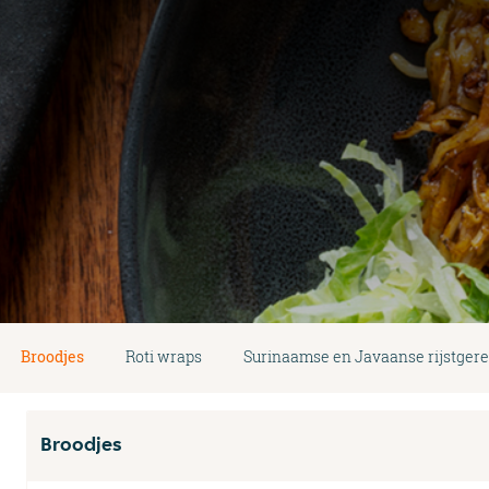
Broodjes
Roti wraps
Surinaamse en Javaanse rijstger
Broodjes