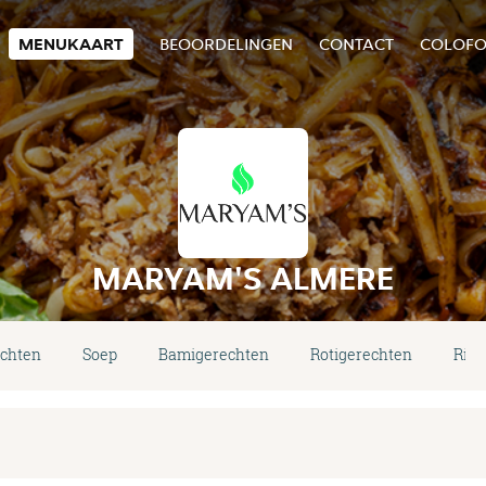
MENUKAART
BEOORDELINGEN
CONTACT
COLOF
MARYAM'S ALMERE
echten
Soep
Bamigerechten
Rotigerechten
Rijs